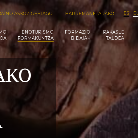
ES
E
BAINO ASKOZ GEHIAGO
HARREMANETARAKO
SMO
ENOTURISMO
FORMAZIO
IRAKASLE
OA
FORMAKUNTZA
BIDAIAK
TALDEA
AKO
A