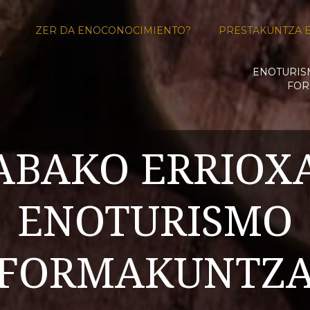
ZER DA ENOCONOCIMIENTO?
PRESTAKUNTZA 
ENOTURI
FOR
ABAKO ERRIOX
ENOTURISMO
FORMAKUNTZ