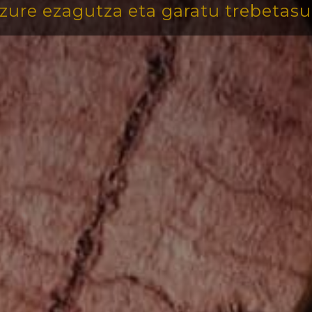
zure ezagutza eta garatu trebetasu