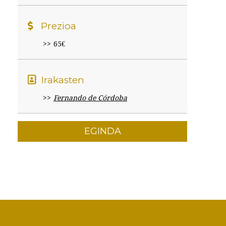
Prezioa
65€
Irakasten
Fernando de Córdoba
EGINDA