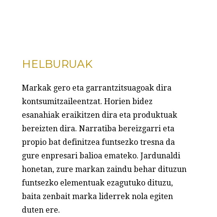
HELBURUAK
Markak gero eta garrantzitsuagoak dira
kontsumitzaileentzat. Horien bidez
esanahiak eraikitzen dira eta produktuak
bereizten dira. Narratiba bereizgarri eta
propio bat definitzea funtsezko tresna da
gure enpresari balioa emateko. Jardunaldi
honetan, zure markan zaindu behar dituzun
funtsezko elementuak ezagutuko dituzu,
baita zenbait marka liderrek nola egiten
duten ere.