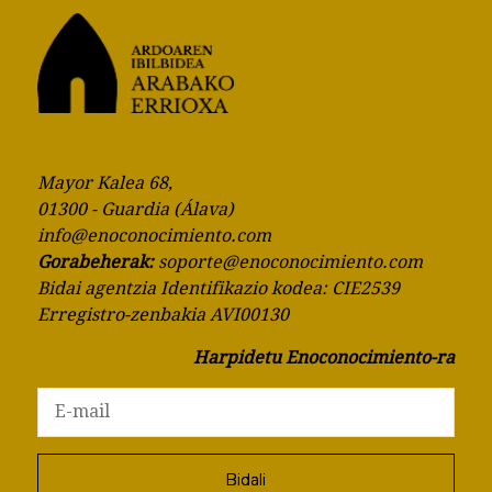
Mayor Kalea 68,
01300 - Guardia (Álava)
info@enoconocimiento.com
Gorabeherak:
soporte@enoconocimiento.com
Bidai agentzia Identifikazio kodea: CIE2539
Erregistro-zenbakia AVI00130
Harpidetu Enoconocimiento-ra