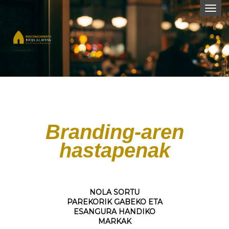
Togg
navi
Branding-aren
hastapenak
NOLA SORTU
PAREKORIK GABEKO ETA
ESANGURA HANDIKO
MARKAK