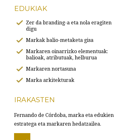
EDUKIAK
Zer da branding-a eta nola eragiten
digu
Markak balio-metaketa gisa
Markaren oinarrizko elementuak:
balioak, atributuak, helburua
Markaren nortasuna
Marka arkitekturak
IRAKASTEN
Fernando de Córdoba, marka eta edukien
estratega eta markaren hedatzailea.