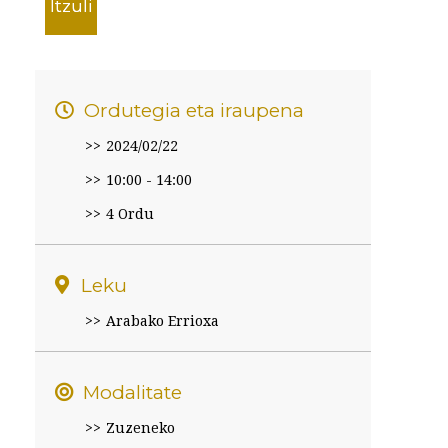
Itzuli
Ordutegia eta iraupena
2024/02/22
10:00 - 14:00
4 Ordu
Leku
Arabako Errioxa
Modalitate
Zuzeneko