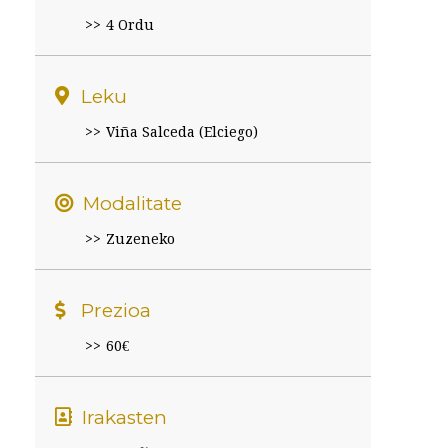
4 Ordu
Leku
Viña Salceda (Elciego)
Modalitate
Zuzeneko
Prezioa
60€
Irakasten