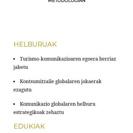
METODOLOGIAN
HELBURUAK
Turismo-komunikazioaren egoera berriaz
jabetu
Kontsumitzaile globalaren jokaerak
ezagutu
Komunikazio globalaren helburu
estrategikoak zehaztu
EDUKIAK