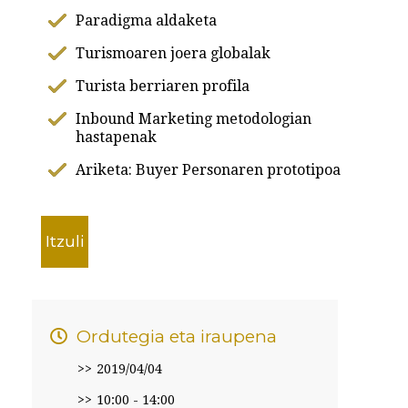
Paradigma aldaketa
Turismoaren joera globalak
Turista berriaren profila
Inbound Marketing metodologian
hastapenak
Ariketa: Buyer Personaren prototipoa
Itzuli
Ordutegia eta iraupena
2019/04/04
10:00 - 14:00