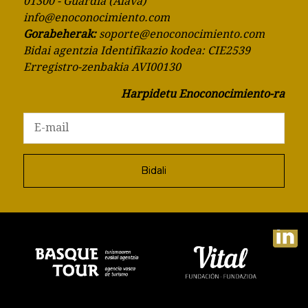
01300 - Guardia (Álava)
info@enoconocimiento.com
Gorabeherak:
soporte@enoconocimiento.com
Bidai agentzia Identifikazio kodea: CIE2539
Erregistro-zenbakia AVI00130
Harpidetu Enoconocimiento-ra