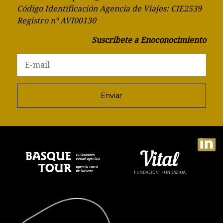
Código Identificación Agencia de Viajes: CIE2539
Registro nº AVI00130
Suscríbete a Enoconocimiento