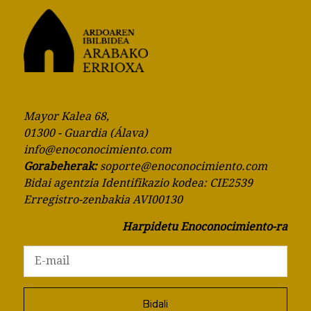
Mayor Kalea 68,
01300 - Guardia (Álava)
info@enoconocimiento.com
Gorabeherak:
soporte@enoconocimiento.com
Bidai agentzia Identifikazio kodea: CIE2539
Erregistro-zenbakia AVI00130
Harpidetu Enoconocimiento-ra