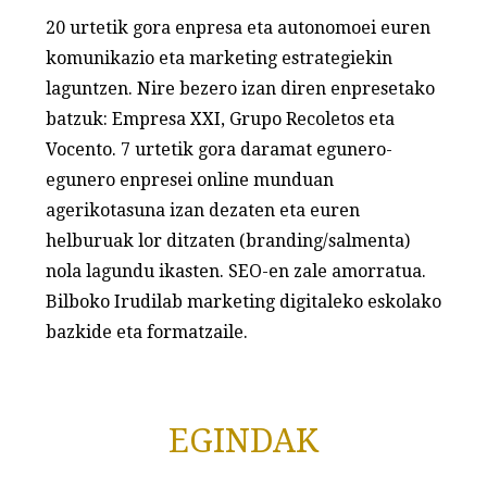
20 urtetik gora enpresa eta autonomoei euren
komunikazio eta marketing estrategiekin
laguntzen. Nire bezero izan diren enpresetako
batzuk: Empresa XXI, Grupo Recoletos eta
Vocento. 7 urtetik gora daramat egunero-
egunero enpresei online munduan
agerikotasuna izan dezaten eta euren
helburuak lor ditzaten (branding/salmenta)
nola lagundu ikasten. SEO-en zale amorratua.
Bilboko Irudilab marketing digitaleko eskolako
bazkide eta formatzaile.
EGINDAK