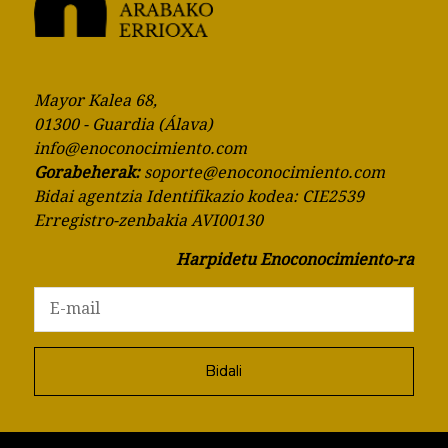
Mayor Kalea 68,
01300 - Guardia (Álava)
info@enoconocimiento.com
Gorabeherak:
soporte@enoconocimiento.com
Bidai agentzia Identifikazio kodea: CIE2539
Erregistro-zenbakia AVI00130
Harpidetu Enoconocimiento-ra