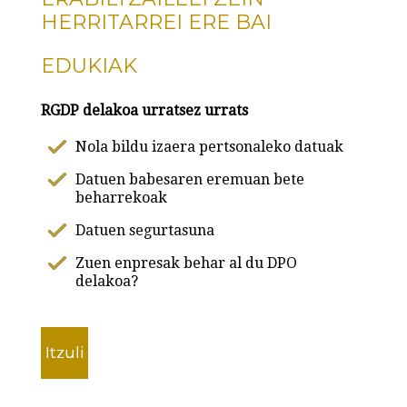
HERRITARREI ERE BAI
EDUKIAK
RGDP delakoa urratsez urrats
Nola bildu izaera pertsonaleko datuak
Datuen babesaren eremuan bete
beharrekoak
Datuen segurtasuna
Zuen enpresak behar al du DPO
delakoa?
Itzuli