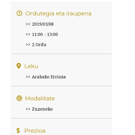
Ordutegia eta iraupena
2019/03/08
11:00 - 13:00
2 Ordu
Leku
Arabako Errioxa
Modalitate
Zuzeneko
Prezioa