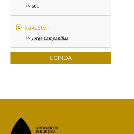
60€
Irakasten
Jorge Campanillas
EGINDA