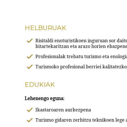
HELBURUAK
Bisitaldi enoturistikoen inguruan sor da
bitartekaritzan eta arazo horien ebazpe
Profesionalak trebatu turismo eta enolog
Turismoko profesional berriei kalitatezk
EDUKIAK
Lehenengo eguna:
Ikastaroaren aurkezpena
Turismo gidaren zerbitzu teknikoen lege 