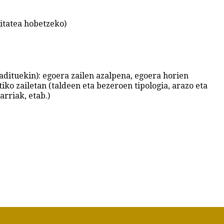
litatea hobetzeko)
ituekin): egoera zailen azalpena, egoera horien
iko zailetan (taldeen eta bezeroen tipologia, arazo eta
rriak, etab.)