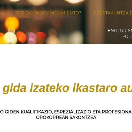
ZER DA ENOCONOCIMIENTO?
PRESTAKUNTZA 
ENOTURI
FOR
gida izateko ikastaro a
O GIDEN KUALIFIKAZIO, ESPEZIALIZAZIO ETA PROFESIONA
OROKORREAN SAKONTZEA