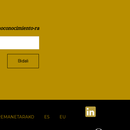
oconocimiento-ra
REMANETARAKO
ES
EU