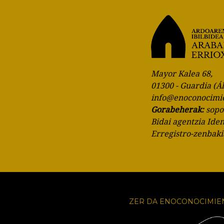
Mayor Kalea 68,
01300 - Guardia (Á
info@enoconocimi
Gorabeherak:
sop
Bidai agentzia Ide
Erregistro-zenbak
ZER DA ENOCONOCIMIE