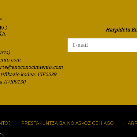
Harpidetu En
lava)
ento.com
orte@enoconocimiento.com
ntifikazio kodea: CIE2539
ia AVI00130
NTO?
PRESTAKUNTZA BAINO ASKOZ GEHIAGO
HAR