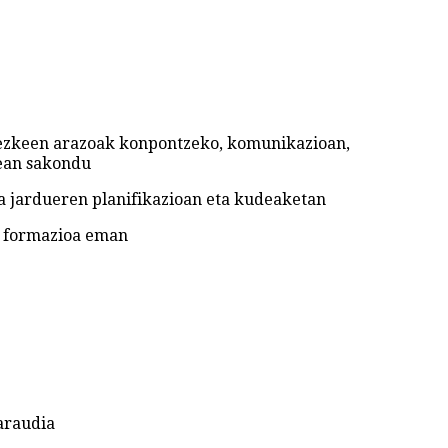
itezkeen arazoak konpontzeko, komunikazioan,
nean sakondu
ia jardueren planifikazioan eta kudeaketan
o formazioa eman
araudia