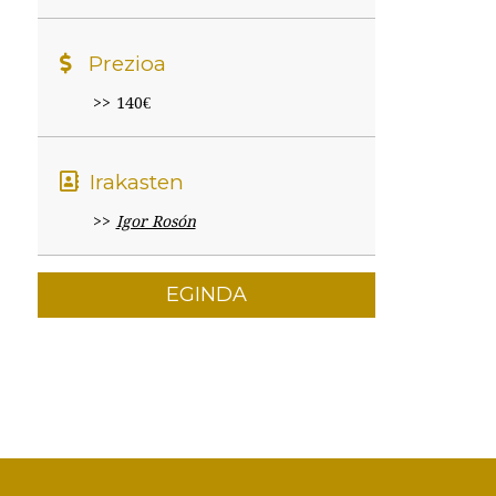
Prezioa
140€
Irakasten
Igor Rosón
EGINDA