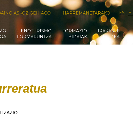
ES
E
BAINO ASKOZ GEHIAGO
HARREMANETARAKO
SMO
ENOTURISMO
FORMAZIO
IRAKASLE
OA
FORMAKUNTZA
BIDAIAK
TALDEA
urreratua
LIZAZIO