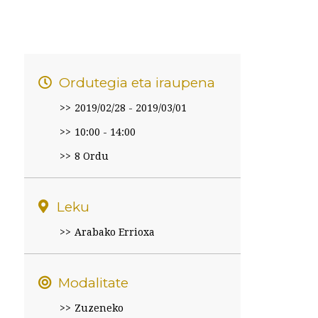
Ordutegia eta iraupena
2019/02/28
-
2019/03/01
10:00 - 14:00
8 Ordu
Leku
Arabako Errioxa
Modalitate
Zuzeneko