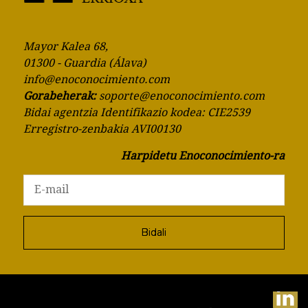
Mayor Kalea 68,
01300 - Guardia (Álava)
info@enoconocimiento.com
Gorabeherak:
soporte@enoconocimiento.com
Bidai agentzia Identifikazio kodea: CIE2539
Erregistro-zenbakia AVI00130
Harpidetu Enoconocimiento-ra