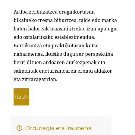
Ardoa zerbitzatzea eraginkortasun
bikaineko tresna bihurtzea, talde edo marka
baten baloreak transmititzeko, izan upategia
edo ostalaritzako establezimendua.
Berrikuntza eta praktikotasun kutsu
nabarmenaz, ikusiko dugu zer perspektiba
berri dituen ardoaren aurkezpenak eta
salmentak enoturismoaren eremu aldakor
eta zirraragarrian.
Itzuli
Ordutegia eta iraupena