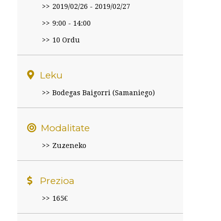
2019/02/26
-
2019/02/27
9:00 - 14:00
10 Ordu
Leku
Bodegas Baigorri (Samaniego)
Modalitate
Zuzeneko
Prezioa
165€