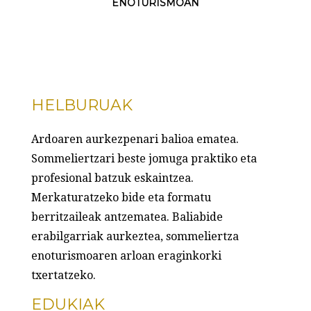
ENOTURISMOAN
HELBURUAK
Ardoaren aurkezpenari balioa ematea.
Sommeliertzari beste jomuga praktiko eta
profesional batzuk eskaintzea.
Merkaturatzeko bide eta formatu
berritzaileak antzematea. Baliabide
erabilgarriak aurkeztea, sommeliertza
enoturismoaren arloan eraginkorki
txertatzeko.
EDUKIAK