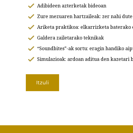
Adibideen azterketak bideoan
Zure mezuaren hartzaileak: zer nahi dut
Ariketa praktikoa: elkarrizketa baterako 
Galdera zailetarako teknikak
“Soundbites”-ak sortu: eragin handiko ai
Simulazioak: ardoan aditua den kazetari 
Itzuli