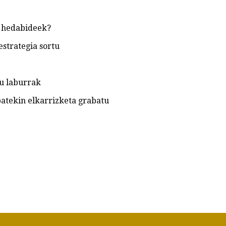
e hedabideek?
estrategia sortu
pu laburrak
batekin elkarrizketa grabatu