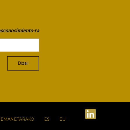
oconocimiento-ra
REMANETARAKO
ES
EU