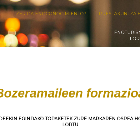
ZER DA ENOCONOCIMIENTO?
PRESTAKUNTZA 
ENOTURI
FOR
Bozeramaileen formazio
DEEKIN EGINDAKO TOPAKETEK ZURE MARKAREN OSPEA H
LORTU