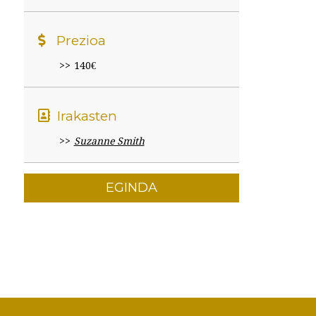
Prezioa
140€
Irakasten
Suzanne Smith
EGINDA