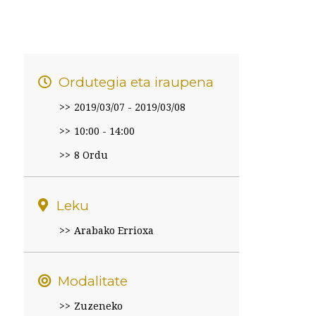
Ordutegia eta iraupena
2019/03/07
-
2019/03/08
10:00 - 14:00
8 Ordu
Leku
Arabako Errioxa
Modalitate
Zuzeneko