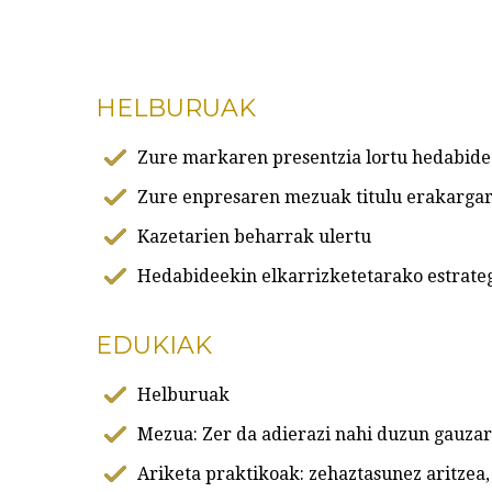
HELBURUAK
Zure markaren presentzia lortu hedabide
Zure enpresaren mezuak titulu erakargar
Kazetarien beharrak ulertu
Hedabideekin elkarrizketetarako estrateg
EDUKIAK
Helburuak
Mezua: Zer da adierazi nahi duzun gauzar
Ariketa praktikoak: zehaztasunez aritzea,