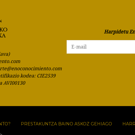
Harpidetu En
lava)
ento.com
orte@enoconocimiento.com
ntifikazio kodea: CIE2539
ia AVI00130
NTO?
PRESTAKUNTZA BAINO ASKOZ GEHIAGO
HAR