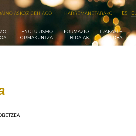
ES
E
BAINO ASKOZ GEHIAGO
HARREMANETARAKO
SMO
ENOTURISMO
FORMAZIO
IRAKASLE
OA
FORMAKUNTZA
BIDAIAK
TALDEA
a
OBETZEA