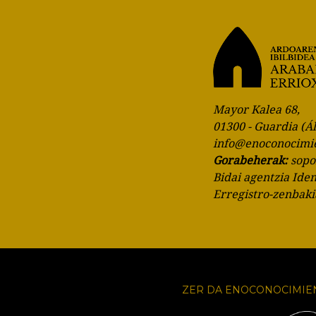
Mayor Kalea 68,
01300 - Guardia (Á
info@enoconocimi
Gorabeherak:
sop
Bidai agentzia Ide
Erregistro-zenbak
ZER DA ENOCONOCIMIE