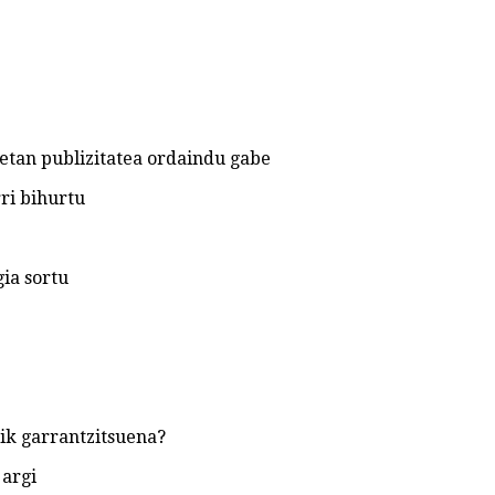
etan publizitatea ordaindu gabe
ri bihurtu
ia sortu
ik garrantzitsuena?
 argi