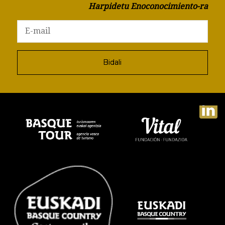
Harpidetu Enoconocimiento-ra