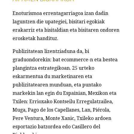
Enoturismoa errentagarriagoa izan dadin
laguntzen die upategiei, bisitari egokiak
erakarriz eta bisitaldian eta bisitaren ondoren
erosketak handituz.
Publizitatean lizentziaduna da, bi
graduondorekin: bat ecommerce-n eta bestea
plangintza estrategikoan. 25 urteko
eskarmentua du marketinaren eta
publizitatearen munduan, eta puntako
markekin lan egin du Espainian, Mexikon eta
Txilen: Errioxako Kontseilu Erregulatzailea,
Muga, Pago de los Capellanes, Lan, Piérola,
Pere Ventura, Monte Xanic, Txileko ardoen
esportazio batzordea edo Casillero del