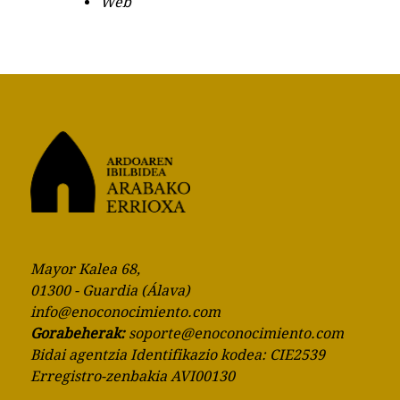
Web
Mayor Kalea 68,
01300 - Guardia (Álava)
info@enoconocimiento.com
Gorabeherak:
soporte@enoconocimiento.com
Bidai agentzia Identifikazio kodea: CIE2539
Erregistro-zenbakia AVI00130