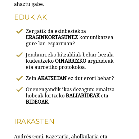
ahaztu gabe.
EDUKIAK
Zergatik da ezinbestekoa
ERAGINKORTASUNEZ
komunikatzea
gure lan-esparruan?
Jendaurreko hitzaldiak behar bezala
kudeatzeko
OINARRIZKO
argibideak
eta aurretiko protokoloa.
Zein
AKATSETAN
ez dut erori behar?
Onenengandik ikas dezagun: emaitza
hobeak lortzeko
BALIABIDEAK
eta
BIDEOAK
.
IRAKASTEN
Andrés Goñi. Kazetaria, aholkularia eta