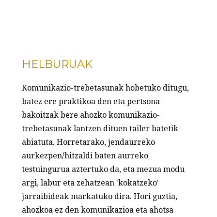
HELBURUAK
Komunikazio-trebetasunak hobetuko ditugu,
batez ere praktikoa den eta pertsona
bakoitzak bere ahozko komunikazio-
trebetasunak lantzen dituen tailer batetik
abiatuta. Horretarako, jendaurreko
aurkezpen/hitzaldi baten aurreko
testuingurua aztertuko da, eta mezua modu
argi, labur eta zehatzean 'kokatzeko'
jarraibideak markatuko dira. Hori guztia,
ahozkoa ez den komunikazioa eta ahotsa