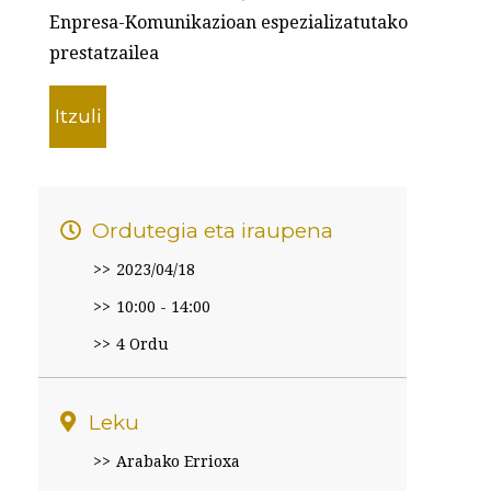
Enpresa-Komunikazioan espezializatutako
prestatzailea
Itzuli
Ordutegia eta iraupena
2023/04/18
10:00 - 14:00
4 Ordu
Leku
Arabako Errioxa