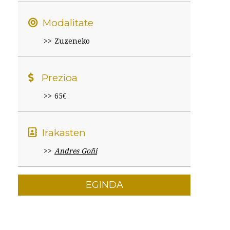
Modalitate
Zuzeneko
Prezioa
65€
Irakasten
Andres Goñi
EGINDA