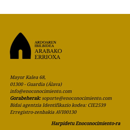
Mayor Kalea 68,
01300 - Guardia (Álava)
info@enoconocimiento.com
Gorabeherak:
soporte@enoconocimiento.com
Bidai agentzia Identifikazio kodea: CIE2539
Erregistro-zenbakia AVI00130
Harpidetu Enoconocimiento-ra