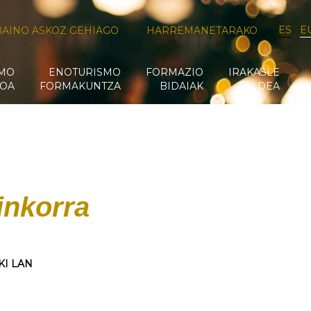
ES
E
BAINO ASKOZ GEHIAGO
HARREMANETARAKO
SMO
ENOTURISMO
FORMAZIO
IRAKASLE
OA
FORMAKUNTZA
BIDAIAK
TALDEA
inkorra
KI LAN