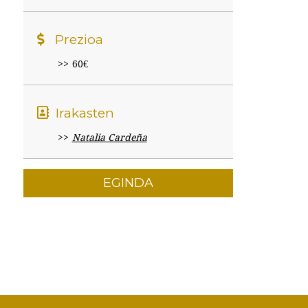
Prezioa
60€
Irakasten
Natalia Cardeña
EGINDA