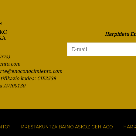
Harpidetu En
lava)
ento.com
orte@enoconocimiento.com
ntifikazio kodea: CIE2539
ia AVI00130
NTO?
PRESTAKUNTZA BAINO ASKOZ GEHIAGO
HAR