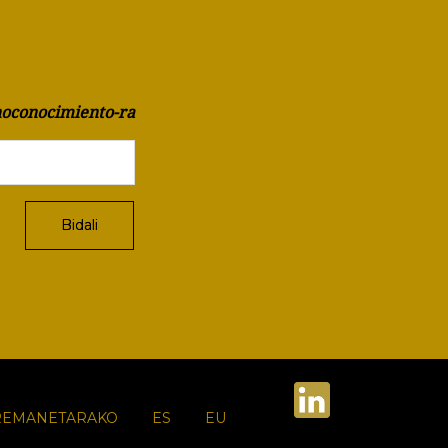
oconocimiento-ra
REMANETARAKO
ES
EU