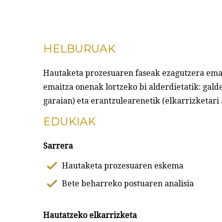
HELBURUAK
Hautaketa prozesuaren faseak ezagutzera eman
emaitza onenak lortzeko bi alderdietatik: gal
garaian) eta erantzulearenetik (elkarrizketari
EDUKIAK
Sarrera
Hautaketa prozesuaren eskema
Bete beharreko postuaren analisia
Hautatzeko elkarrizketa