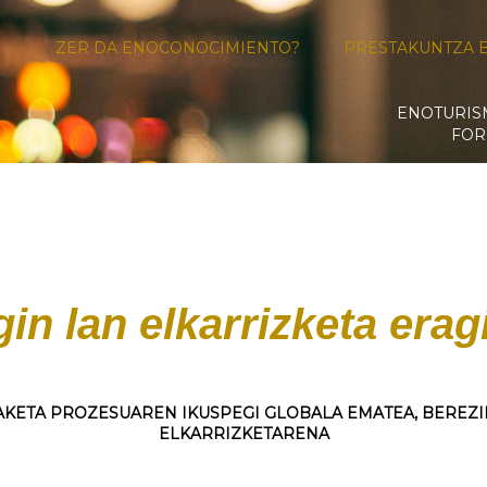
ZER DA ENOCONOCIMIENTO?
PRESTAKUNTZA 
ENOTURI
FOR
gin lan elkarrizketa erag
KETA PROZESUAREN IKUSPEGI GLOBALA EMATEA, BEREZI
ELKARRIZKETARENA