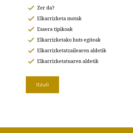
Zer da?
Elkarrizketa motak
Esaera tipikoak
Elkarrizketako huts egiteak
Elkarrizketatzailearen aldetik
Elkarrizketatuaren aldetik
Itzuli