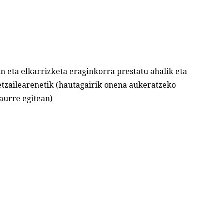
 eta elkarrizketa eraginkorra prestatu ahalik eta
detzailearenetik (hautagairik onena aukeratzeko
 aurre egitean)