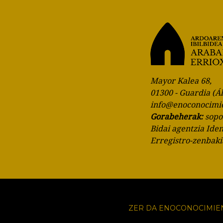
Mayor Kalea 68,
01300 - Guardia (Á
info@enoconocimi
Gorabeherak:
sop
Bidai agentzia Ide
Erregistro-zenbak
ZER DA ENOCONOCIMIE