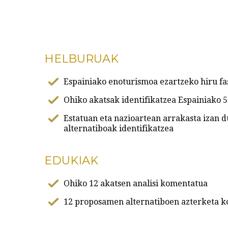
HELBURUAK
Espainiako enoturismoa ezartzeko hiru fa
Ohiko akatsak identifikatzea Espainiako 5
Estatuan eta nazioartean arrakasta izan 
alternatiboak identifikatzea
EDUKIAK
Ohiko 12 akatsen analisi komentatua
12 proposamen alternatiboen azterketa 