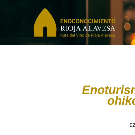
Enoturis
ohik
EZ