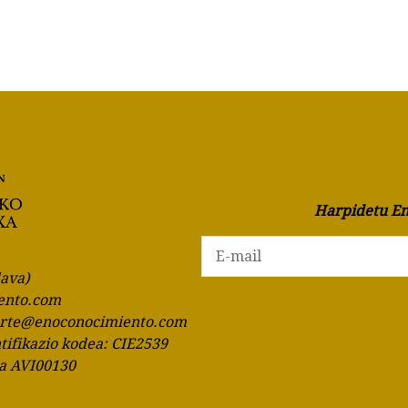
Harpidetu En
lava)
ento.com
orte@enoconocimiento.com
ntifikazio kodea: CIE2539
ia AVI00130