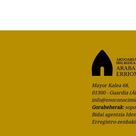
Mayor Kalea 68,
01300 - Guardia (Á
info@enoconocimi
Gorabeherak:
sop
Bidai agentzia Ide
Erregistro-zenbak