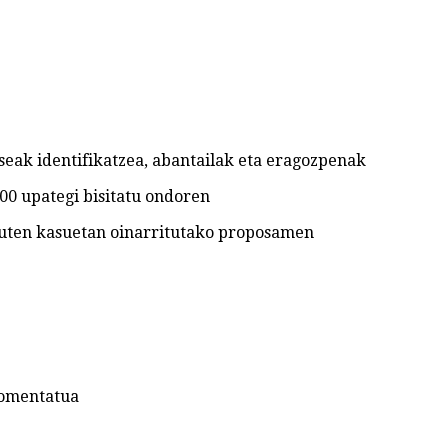
seak identifikatzea, abantailak eta eragozpenak
00 upategi bisitatu ondoren
duten kasuetan oinarritutako proposamen
komentatua