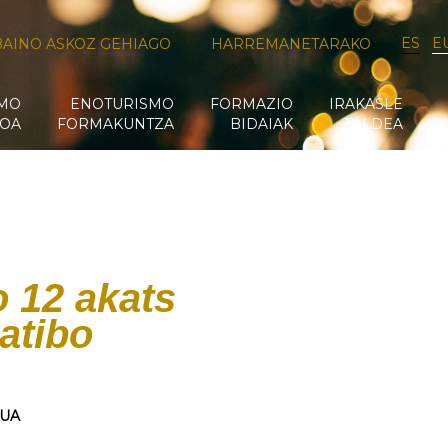
ES
E
BAINO ASKOZ GEHIAGO
HARREMANETARAKO
SMO
ENOTURISMO
FORMAZIO
IRAKASLE
OA
FORMAKUNTZA
BIDAIAK
TALDEA
 12 akats
atibo
DUA