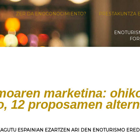
ZER DA ENOCONOCIMIENTO?
PRESTAKUNTZA 
ENOTURI
FOR
moaren marketina: ohiko
o, 12 proposamen altern
AGUTU ESPAINIAN EZARTZEN ARI DEN ENOTURISMO ERE