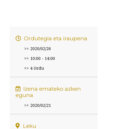
Ordutegia eta iraupena
2020/02/26
10:00 - 14:00
4 Ordu
Izena emateko azken
eguna
2020/02/21
Leku