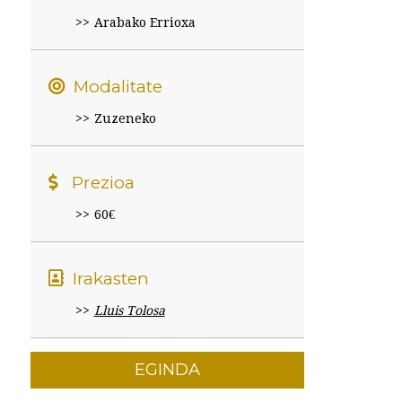
Arabako Errioxa
Modalitate
Zuzeneko
Prezioa
60€
Irakasten
Lluis Tolosa
EGINDA