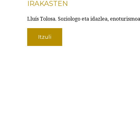
IRAKASTEN
Lluís Tolosa. Soziologo eta idazlea, enoturismo
Itzuli