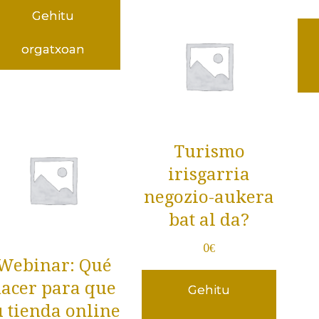
Gehitu
orgatxoan
Turismo
irisgarria
negozio-aukera
bat al da?
0
€
Webinar: Qué
acer para que
Gehitu
u tienda online