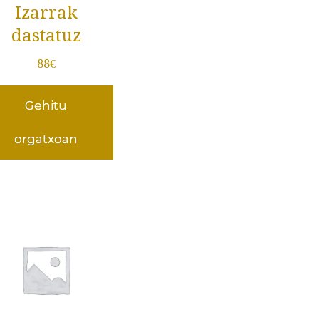
Izarrak
dastatuz
88
€
Gehitu
orgatxoan