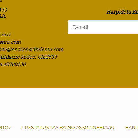
Harpidetu En
lava)
ento.com
orte@enoconocimiento.com
ntifikazio kodea: CIE2539
ia AVI00130
NTO?
PRESTAKUNTZA BAINO ASKOZ GEHIAGO
HAR