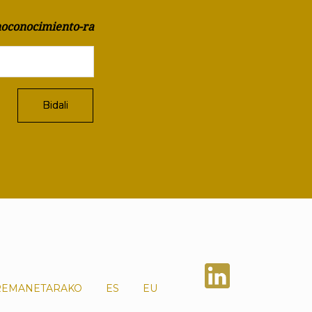
oconocimiento-ra
REMANETARAKO
ES
EU