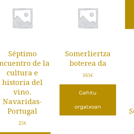
Séptimo
Somerliertza
ncuentro de la
boterea da
cultura e
165
€
historia del
vino.
Gehitu
Navaridas-
orgatxoan
Portugal
S
25
€