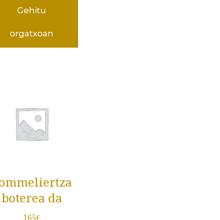
Gehitu
orgatxoan
ommeliertza
boterea da
165
€