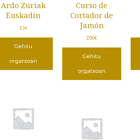
Ardo Zuriak
Curso de
Euskadin
Cortador de
Jamón
15
€
200
€
Gehitu
Gehitu
orgatxoan
orgatxoan