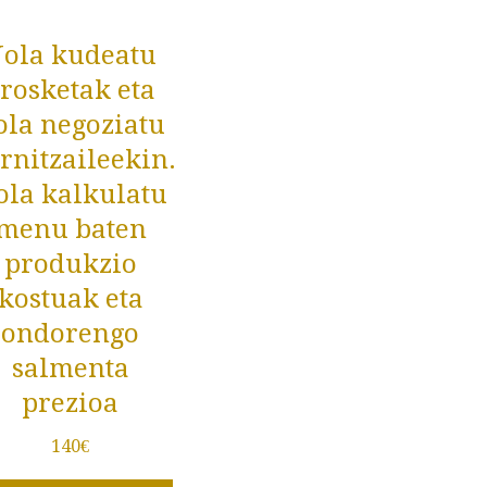
ola kudeatu
rosketak eta
ola negoziatu
rnitzaileekin.
ola kalkulatu
menu baten
produkzio
kostuak eta
ondorengo
salmenta
prezioa
140
€