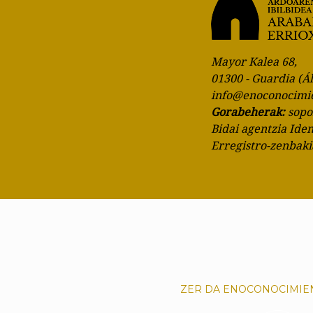
Mayor Kalea 68,
01300 - Guardia (Á
info@enoconocimi
Gorabeherak:
sop
Bidai agentzia Ide
Erregistro-zenbak
ZER DA ENOCONOCIMIE