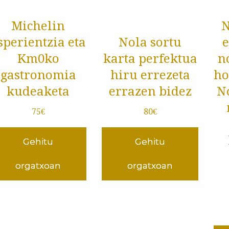
Michelin
N
sperientzia eta
Nola sortu
e
Km0ko
karta perfektua
n
gastronomia
hiru errezeta
ho
kudeaketa
errazen bidez
N
75
€
80
€
Gehitu
Gehitu
orgatxoan
orgatxoan