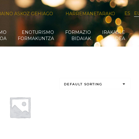
ES
E
BAINO ASKOZ GEHIAGO
HARREMANETARAKO
SMO
ENOTURISMO
FORMAZIO
IRAKASLE
OA
FORMAKUNTZA
BIDAIAK
TALDEA
DEFAULT SORTING