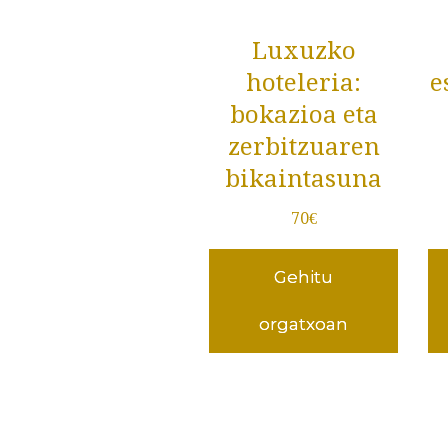
Luxuzko
hoteleria:
e
bokazioa eta
zerbitzuaren
bikaintasuna
70
€
Gehitu
orgatxoan