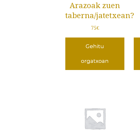
Arazoak zuen
taberna/jatetxean?
75
€
Gehitu
orgatxoan