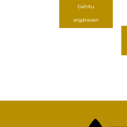
Gehitu
orgatxoan