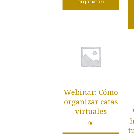
orgatxoan
Webinar: Cómo
organizar catas
virtuales
h
0
€
t