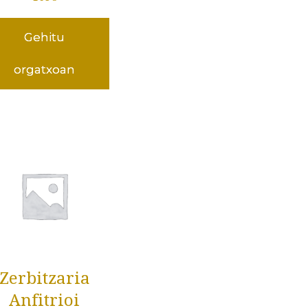
Gehitu
orgatxoan
Zerbitzaria
Anfitrioi