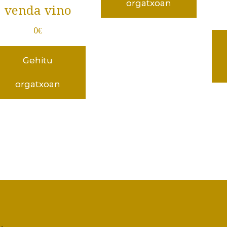
orgatxoan
venda vino
0
€
Gehitu
orgatxoan