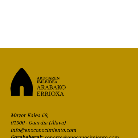
orgatxoan
Mayor Kalea 68,
01300 - Guardia (Álava)
info@enoconocimiento.com
Gorabeherak:
soporte@enoconocimiento.com