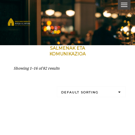
Togg
navi
MARKETINA,
SALMENAK ETA
KOMUNIKAZIOA
Showing 1–16 of 82 results
10
trikimailu
DEFAULT SORTING
Google
Adseko
zure
kanpainek