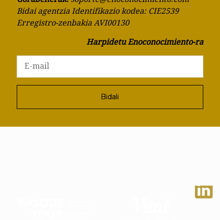
Bidai agentzia Identifikazio kodea: CIE2539
Erregistro-zenbakia AVI00130
Harpidetu Enoconocimiento-ra