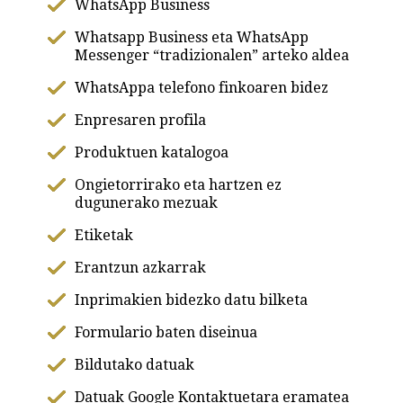
WhatsApp Business
Whatsapp Business eta WhatsApp
Messenger “tradizionalen” arteko aldea
WhatsAppa telefono finkoaren bidez
Enpresaren profila
Produktuen katalogoa
Ongietorrirako eta hartzen ez
dugunerako mezuak
Etiketak
Erantzun azkarrak
Inprimakien bidezko datu bilketa
Formulario baten diseinua
Bildutako datuak
Datuak Google Kontaktuetara eramatea