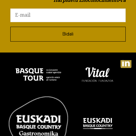
Harpidetu Enoconocimiento-ra