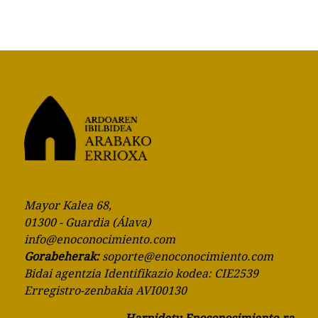
Mayor Kalea 68,
01300 - Guardia (Álava)
info@enoconocimiento.com
Gorabeherak:
soporte@enoconocimiento.com
Bidai agentzia Identifikazio kodea: CIE2539
Erregistro-zenbakia AVI00130