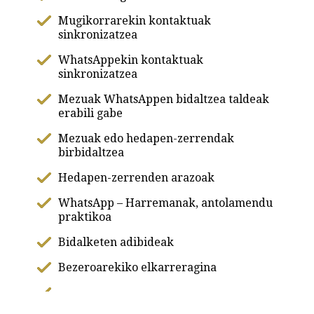
Mugikorrarekin kontaktuak
sinkronizatzea
WhatsAppekin kontaktuak
sinkronizatzea
Mezuak WhatsAppen bidaltzea taldeak
erabili gabe
Mezuak edo hedapen-zerrendak
birbidaltzea
Hedapen-zerrenden arazoak
WhatsApp – Harremanak, antolamendu
praktikoa
Bidalketen adibideak
Bezeroarekiko elkarreragina