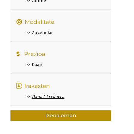
Online
Modalitate
Zuzeneko
Prezioa
Doan
Irakasten
Daniel Arrilucea
Izena eman