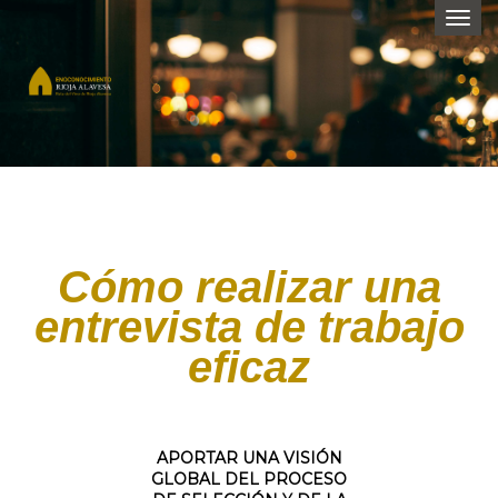
Togg
navi
Cómo realizar una
entrevista de trabajo
eficaz
APORTAR UNA VISIÓN
GLOBAL DEL PROCESO