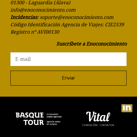
01300 - Laguardia (Álava)
info@enoconocimiento.com
Incidencias:
soporte@enoconocimiento.com
Código Identificación Agencia de Viajes: CIE2539
Registro nº AVI00130
Suscríbete a Enoconocimiento