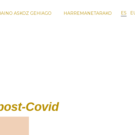
ES
E
BAINO ASKOZ GEHIAGO
HARREMANETARAKO
SMO
ENOTURISMO
FORMAZIO
IRAKASLE
OA
FORMAKUNTZA
BIDAIAK
TALDEA
post-Covid