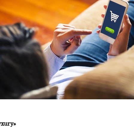
owxury»