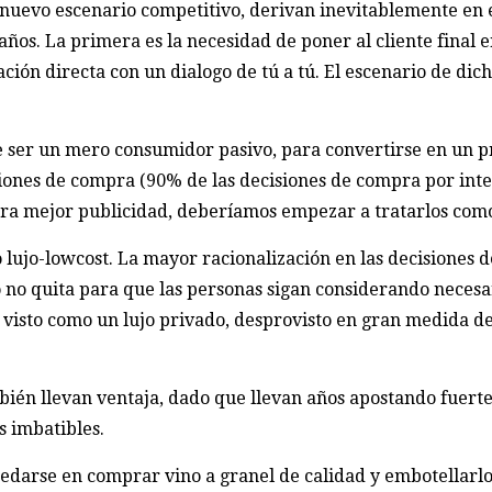
l nuevo escenario competitivo, derivan inevitablemente en
años. La primera es la necesidad de poner al cliente final
ión directa con un dialogo de tú a tú. El escenario de dicha
 de ser un mero consumidor pasivo, para convertirse en un 
siones de compra (90% de las decisiones de compra por int
estra mejor publicidad, deberíamos empezar a tratarlos como
o lujo-lowcost. La mayor racionalización en las decisiones
o no quita para que las personas sigan considerando necesar
 visto como un lujo privado, desprovisto en gran medida de
mbién llevan ventaja, dado que llevan años apostando fue
s imbatibles.
uedarse en comprar vino a granel de calidad y embotellarl