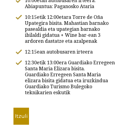
10:00etan autobusaren irteera.
Abiapuntua: Paganosko Ataria
10:15etik 12:00etara Torre de Oña
Upategira bisita. Mahastian barnako
pasealdia eta upategian barnako
ibilaldi gidatua + Wine bar-ean 3
ardoren dastatze eta azalpenak
12:15ean autobusaren irteera
12:30etik 13:00era Guardiako Erregeen
Santa Maria Elizara bisita.
Guardiako Erregeen Santa Maria
elizara bisita gidatua eta iruzkindua
Guardiako Turismo Bulegoko
teknikarien eskutik
Itzuli