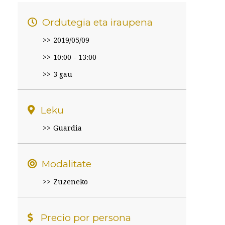
Ordutegia eta iraupena
2019/05/09
10:00 - 13:00
3 gau
Leku
Guardia
Modalitate
Zuzeneko
Precio por persona