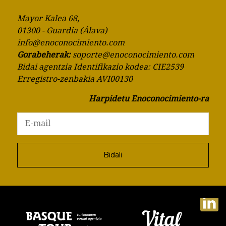
Mayor Kalea 68,
01300 - Guardia (Álava)
info@enoconocimiento.com
Gorabeherak:
soporte@enoconocimiento.com
Bidai agentzia Identifikazio kodea: CIE2539
Erregistro-zenbakia AVI00130
Harpidetu Enoconocimiento-ra