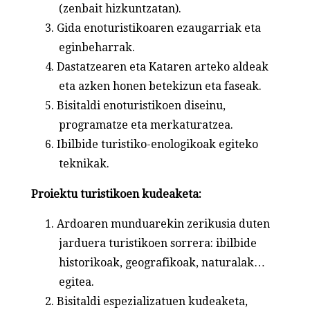
(zenbait hizkuntzatan).
Gida enoturistikoaren ezaugarriak eta
eginbeharrak.
Dastatzearen eta Kataren arteko aldeak
eta azken honen betekizun eta faseak.
Bisitaldi enoturistikoen diseinu,
programatze eta merkaturatzea.
Ibilbide turistiko-enologikoak egiteko
teknikak.
Proiektu turistikoen kudeaketa:
Ardoaren munduarekin zerikusia duten
jarduera turistikoen sorrera: ibilbide
historikoak, geografikoak, naturalak…
egitea.
Bisitaldi espezializatuen kudeaketa,