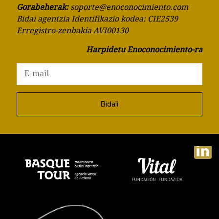
Gorabeherak:
soporte@enoconocimiento.com
Bidai agentzia Identifikazio kodea: CIE2539
Erregistro-zenbakia AVI00130
Harpidetu Enoconocimiento-ra