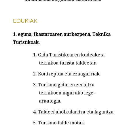
EDUKIAK
1. eguna: Ikastaroaren aurkezpena. Teknika
Turistikoak.
Gida Turistikoaren kudeaketa
teknikoa turista taldeetan.
Kontzeptua eta ezaugarriak.
Turismo gidaren zerbitzu
teknikoen inguruko lege-
arautegia.
Taldeei aholkularitza eta laguntza.
Turismo talde motak.