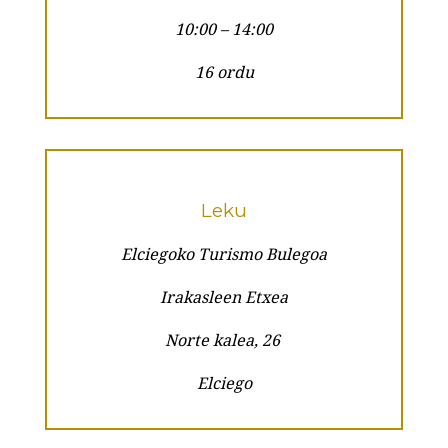
10:00 – 14:00
16 ordu
Leku
Elciegoko Turismo Bulegoa
Irakasleen Etxea
Norte kalea, 26
Elciego