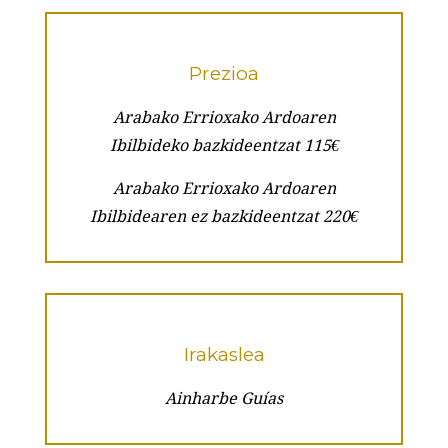
Prezioa
Arabako Errioxako Ardoaren
Ibilbideko bazkideentzat 115€
Arabako Errioxako Ardoaren
Ibilbidearen ez bazkideentzat 220€
Irakaslea
Ainharbe Guías