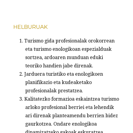
HELBURUAK
Turismo gida profesionalak orokorrean
eta turismo enologikoan espezialduak
sortzea, ardoaren munduan eduki
teoriko handien jabe direnak.
Jarduera turistiko eta enologikoen
planifikazio eta kudeaketako
profesionalak prestatzea.
Kalitatezko formazioa eskaintzea turismo
arloko profesional berriei eta lehendik
ari direnak planteamendu berrien bidez
gaurkotzea. Ondare enologikoa
dinamizatzeko gakoak eskuratzea.