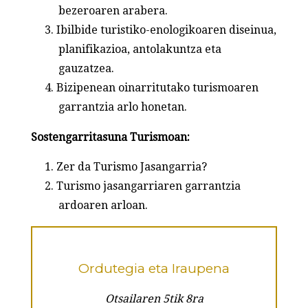
bezeroaren arabera.
Ibilbide turistiko-enologikoaren diseinua,
planifikazioa, antolakuntza eta
gauzatzea.
Bizipenean oinarritutako turismoaren
garrantzia arlo honetan.
Sostengarritasuna Turismoan:
Zer da Turismo Jasangarria?
Turismo jasangarriaren garrantzia
ardoaren arloan.
Ordutegia eta Iraupena
Otsailaren 5tik 8ra