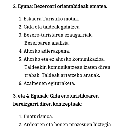
2. Eguna: Bezeroari orientabideak ematea.
Eskaera Turistiko motak.
Gida eta taldeak gidatzea.
Bezero-turistaren ezaugarriak.
Bezeroaren analisia.
Ahozko adierazpena.
Ahozko eta ez ahozko komunikazioa.
Taldeekin komunikatzean izaten diren
trabak. Taldeak artatzeko arauak.
Azalpenen egituraketa.
3. eta 4. Egunak: Gida enoturistikoaren
bereizgarri diren kontzeptuak:
Enoturismoa.
Ardoaren eta honen prozesuen hiztegia