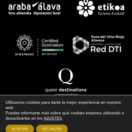
Utilizamos cookies para darte la mejor experiencia en nuestra
web.
Puedes informarte más sobre qué cookies estamos utilizando o
Copyright © 2026 · todos los derechos reservados
desactivarlas en los
AJUSTES
.
Aviso legal
·
Política de cookies
·
Condiciones de venta
ACEPTAR
RECHAZAR