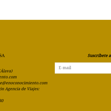
Suscríbete 
(Álava)
ento.com
te@enoconocimiento.com
ón Agencia de Viajes:
30