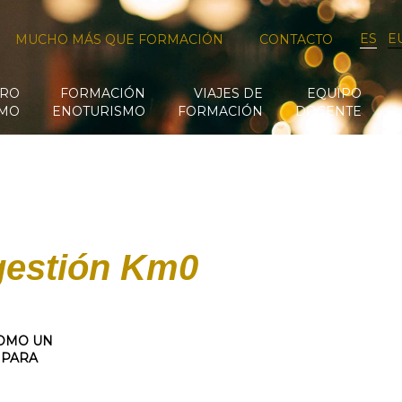
ES
E
MUCHO MÁS QUE FORMACIÓN
CONTACTO
RO
FORMACIÓN
VIAJES DE
EQUIPO
SMO
ENOTURISMO
FORMACIÓN
DOCENTE
ogestión Km0
COMO UN
 PARA