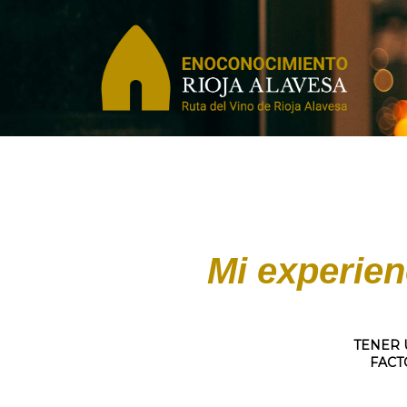
Mi experien
TENER 
FACT