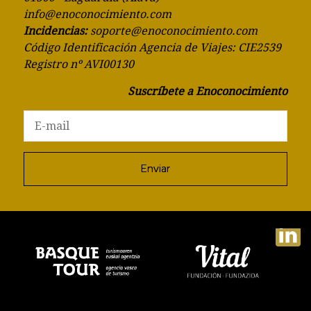
info@enoconocimiento.com
Incidencias:
soporte@enoconocimiento.com
Código Identificación Agencia de Viajes: CIE2539
Registro nº AVI00130
Suscríbete a Enoconocimiento