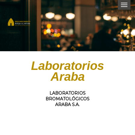
Togg
navi
Laboratorios
Araba
LABORATORIOS
BROMATOLÓGICOS
ARABA S.A.