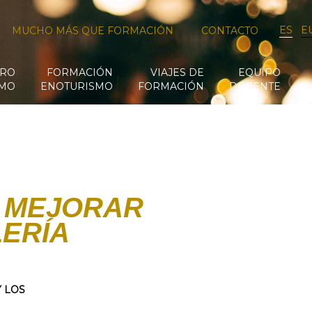
ES
E
MUCHO MÁS QUE FORMACIÓN
CONTACTO
RO
FORMACIÓN
VIAJES DE
EQUIPO
SMO
ENOTURISMO
FORMACIÓN
DOCENTE
A MEJORAR
LERÍA
 LOS