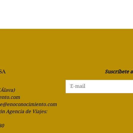
Suscríbete 
(Álava)
ento.com
te@enoconocimiento.com
ón Agencia de Viajes:
30