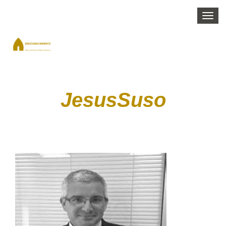
Togg
navi
JesusSuso