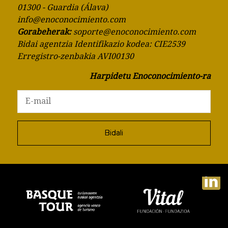
01300 - Guardia (Álava)
info@enoconocimiento.com
Gorabeherak:
soporte@enoconocimiento.com
Bidai agentzia Identifikazio kodea: CIE2539
Erregistro-zenbakia AVI00130
Harpidetu Enoconocimiento-ra