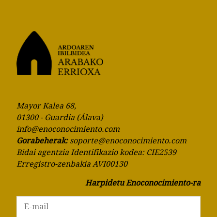
Mayor Kalea 68,
01300 - Guardia (Álava)
info@enoconocimiento.com
Gorabeherak:
soporte@enoconocimiento.com
Bidai agentzia Identifikazio kodea: CIE2539
Erregistro-zenbakia AVI00130
Harpidetu Enoconocimiento-ra