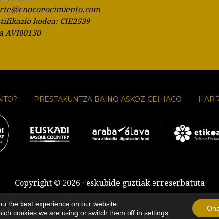
orte@enoconocimiento.com
ntifikazio kodea: CIE2539
ia AVI00130
NTO?
PRESTAKUNTZA BAINO ASKOZ GEHIAGO
HAR
Copyright © 2026 · eskubide guztiak erreserbatuta
Lege oharra
·
Cookien erabilera
·
Salmenta baldintzak
ou the best experience on our website.
Ona
ich cookies we are using or switch them off in
settings
.