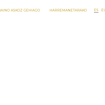
ES
E
BAINO ASKOZ GEHIAGO
HARREMANETARAKO
SMO
ENOTURISMO
FORMAZIO
IRAKASLE
OA
FORMAKUNTZA
BIDAIAK
TALDEA