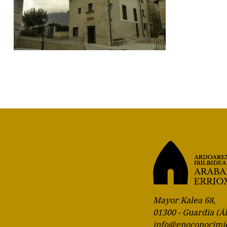
Mayor Kalea 68,
01300 - Guardia (Á
info@enoconocimi