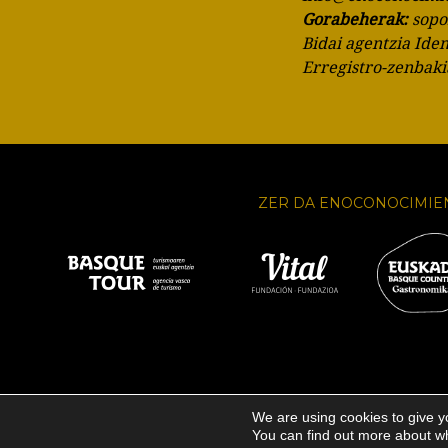
Gorabeherak:
sop
Bidai agentzia Ide
Erregistro-zenbak
ZER DA ENOCONOCIMIE
We are using cookies to give y
You can find out more about wh