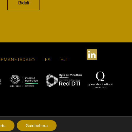
REMANETARAKO
ES
EU
rtu
Gainbehera