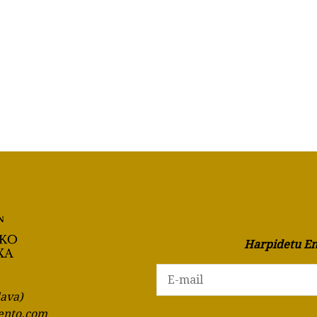
Harpidetu En
lava)
ento.com