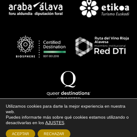
Utilizamos cookies para darte la mejor experiencia en nuestra
web.
Puedes informarte más sobre qué cookies estamos utilizando o
Copyright © 2026 · todos los derechos reservados
desactivarlas en los
AJUSTES
.
Aviso legal
·
Política de cookies
·
Condiciones de venta
ACEPTAR
RECHAZAR