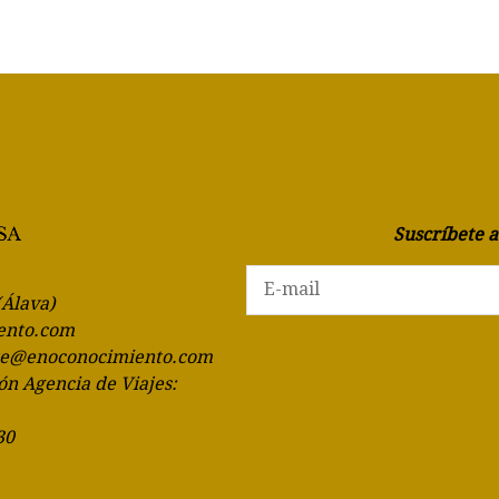
Suscríbete 
(Álava)
ento.com
te@enoconocimiento.com
ón Agencia de Viajes:
30