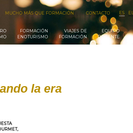
ES
E
MUCHO MÁS QUE FORMACIÓN
CONTACTO
RO
FORMACIÓN
VIAJES DE
EQUIPO
SMO
ENOTURISMO
FORMACIÓN
DOCENTE
ando la era
UESTA
OURMET,