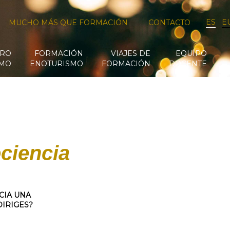
ES
E
MUCHO MÁS QUE FORMACIÓN
CONTACTO
RO
FORMACIÓN
VIAJES DE
EQUIPO
SMO
ENOTURISMO
FORMACIÓN
DOCENTE
ciencia
CIA UNA
DIRIGES?