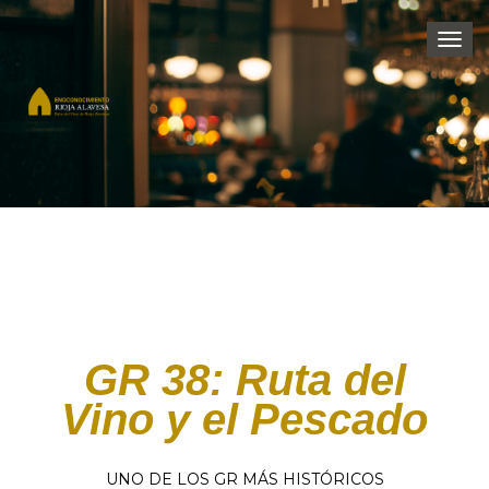
Togg
navi
GR 38: Ruta del
Vino y el Pescado
UNO DE LOS GR MÁS HISTÓRICOS