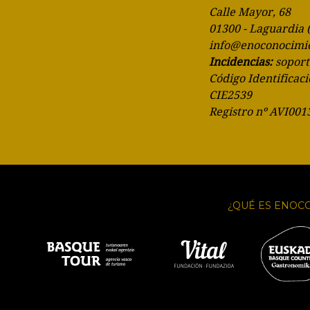
Calle Mayor, 68
01300 - Laguardia 
info@enoconocimi
Incidencias:
sopor
Código Identificaci
CIE2539
Registro nº AVI001
¿QUÉ ES ENOC