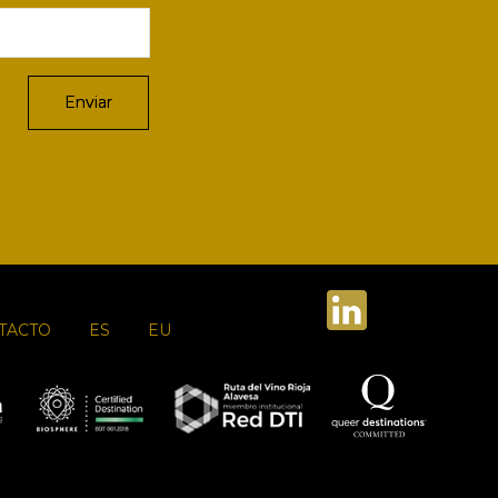
TACTO
ES
EU