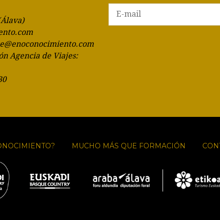
(Álava)
ento.com
te@enoconocimiento.com
ón Agencia de Viajes:
30
ONOCIMIENTO?
MUCHO MÁS QUE FORMACIÓN
CON