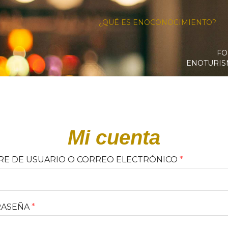
¿QUÉ ES ENOCONOCIMIENTO?
FO
ENOTURI
Mi cuenta
E DE USUARIO O CORREO ELECTRÓNICO
*
RASEÑA
*