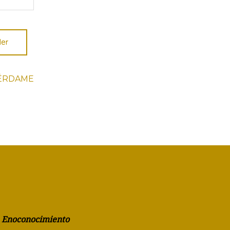
er
ÉRDAME
a Enoconocimiento