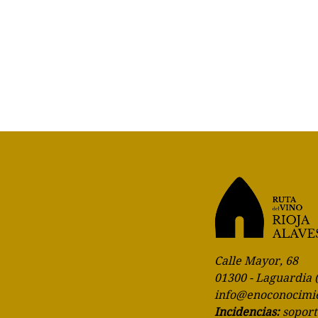
Calle Mayor, 68
01300 - Laguardia 
info@enoconocimi
Incidencias:
sopor