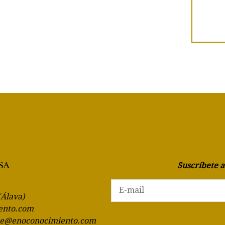
Suscríbete 
(Álava)
ento.com
te@enoconocimiento.com