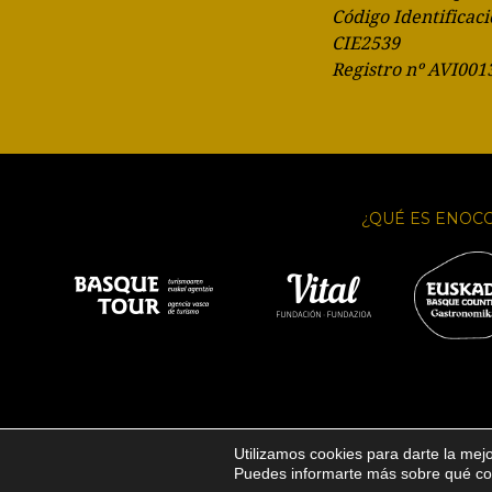
Código Identificaci
CIE2539
Registro nº AVI001
¿QUÉ ES ENOC
Utilizamos cookies para darte la mej
Puedes informarte más sobre qué coo