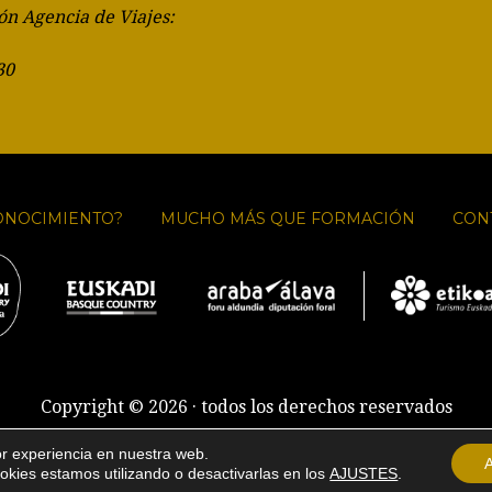
ón Agencia de Viajes:
30
ONOCIMIENTO?
MUCHO MÁS QUE FORMACIÓN
CON
Copyright © 2026 · todos los derechos reservados
Aviso legal
·
Política de cookies
·
Condiciones de venta
or experiencia en nuestra web.
kies estamos utilizando o desactivarlas en los
AJUSTES
.