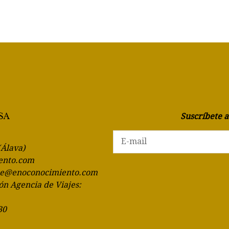
Suscríbete 
(Álava)
ento.com
te@enoconocimiento.com
ón Agencia de Viajes:
30