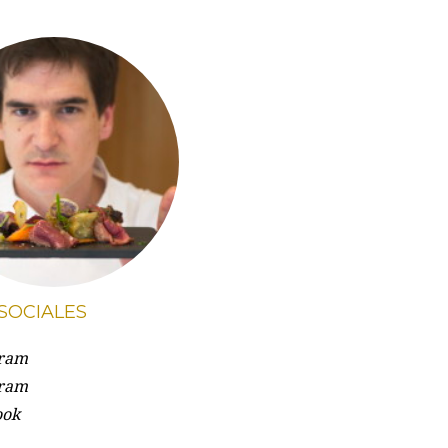
SOCIALES
gram
gram
ook