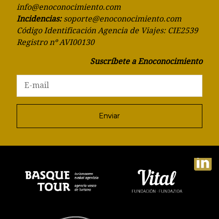
info@enoconocimiento.com
Incidencias:
soporte@enoconocimiento.com
Código Identificación Agencia de Viajes: CIE2539
Registro nº AVI00130
Suscríbete a Enoconocimiento