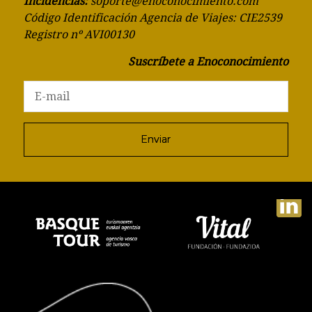
Incidencias:
soporte@enoconocimiento.com
Código Identificación Agencia de Viajes: CIE2539
Registro nº AVI00130
Suscríbete a Enoconocimiento