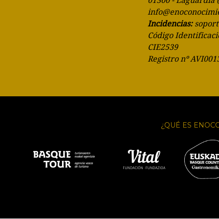
01300 - Laguardia 
info@enoconocimi
Incidencias:
sopor
Código Identificaci
CIE2539
Registro nº AVI001
¿QUÉ ES ENOC