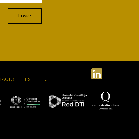
TACTO
ES
EU