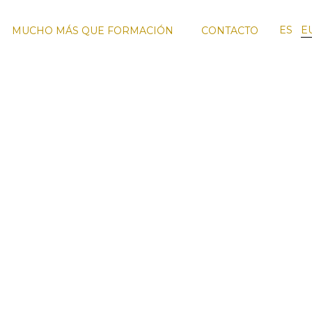
ES
E
MUCHO MÁS QUE FORMACIÓN
CONTACTO
RO
FORMACIÓN
VIAJES DE
EQUIPO
SMO
ENOTURISMO
FORMACIÓN
DOCENTE