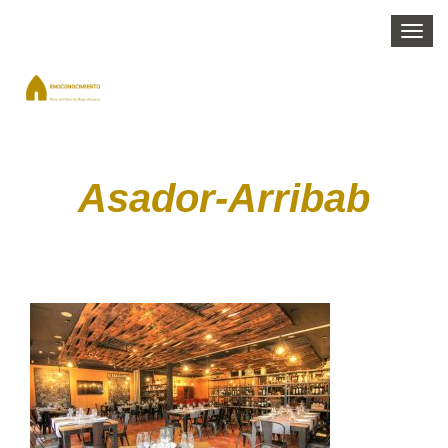
Togg
navi
Asador-Arribab