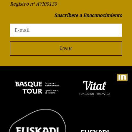
Registro nº AVI00130
Suscríbete a Enoconocimiento