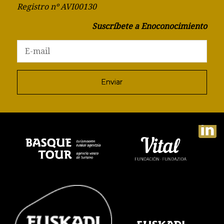
Registro nº AVI00130
Suscríbete a Enoconocimiento