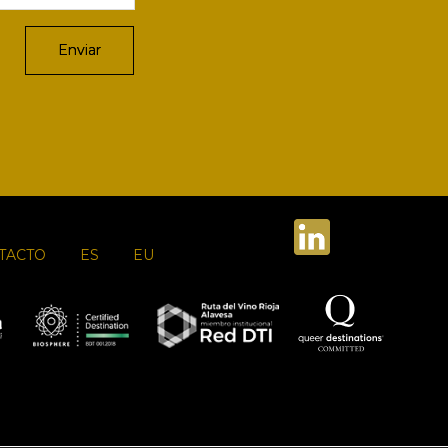
TACTO
ES
EU