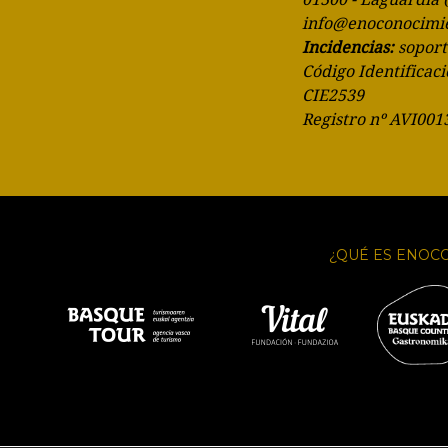
info@enoconocimi
Incidencias:
sopor
Código Identificaci
CIE2539
Registro nº AVI001
¿QUÉ ES ENOC