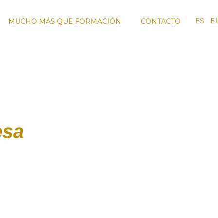
ES
E
MUCHO MÁS QUE FORMACIÓN
CONTACTO
RO
FORMACIÓN
VIAJES DE
EQUIPO
SMO
ENOTURISMO
FORMACIÓN
DOCENTE
esa