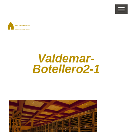
Togg
navi
Valdemar-
Botellero2-1