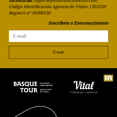
Incidencias:
soporte@enoconocimiento.com
Código Identificación Agencia de Viajes: CIE2539
Registro nº AVI00130
Suscríbete a Enoconocimiento