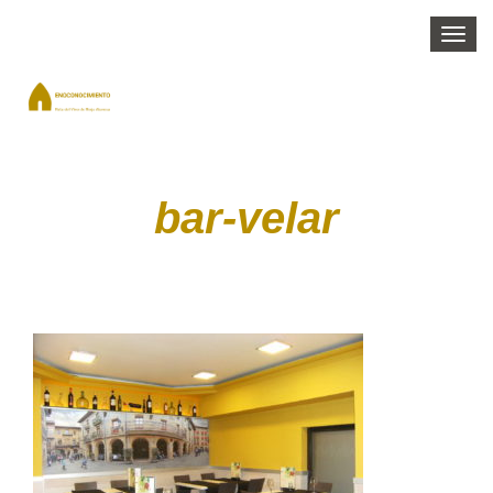
Togg
navi
bar-velar