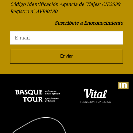
Código Identificación Agencia de Viajes: CIE2539
Registro nº AVI00130
Suscríbete a Enoconocimiento