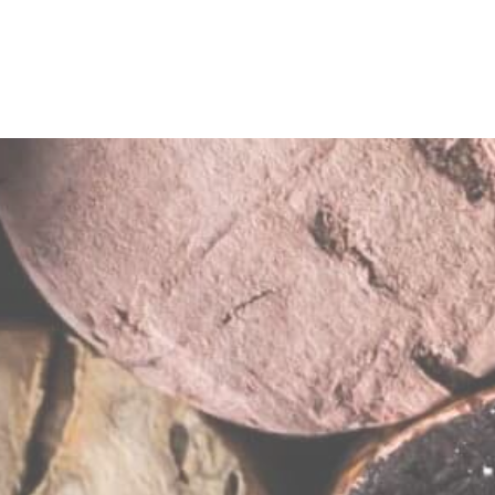
Calle Mayor, 68
01300 - Laguardia 
info@enoconocimi
Incidencias:
sopor
Código Identificaci
CIE2539