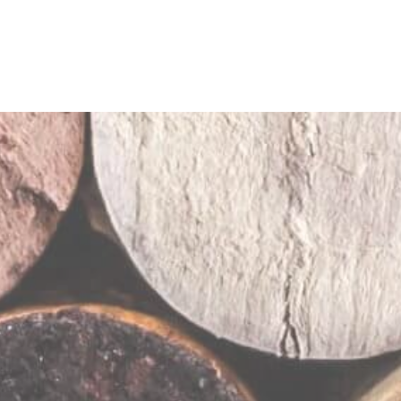
Suscríbete 
(Álava)
ento.com
te@enoconocimiento.com
ón Agencia de Viajes: