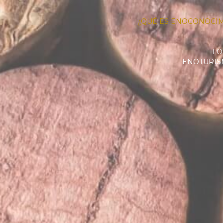
¿QUÉ ES ENOCONOCI
FO
ENOTURI