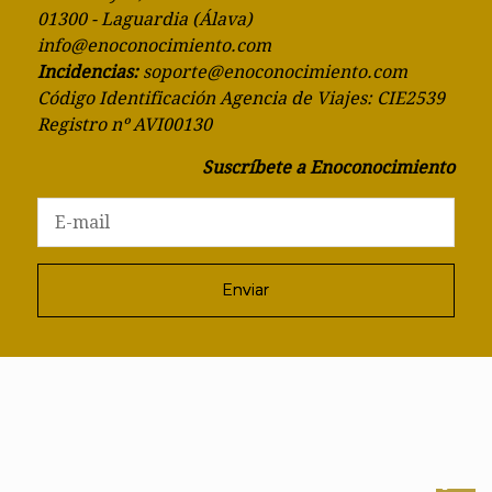
01300 - Laguardia (Álava)
info@enoconocimiento.com
Incidencias:
soporte@enoconocimiento.com
Código Identificación Agencia de Viajes: CIE2539
Registro nº AVI00130
Suscríbete a Enoconocimiento