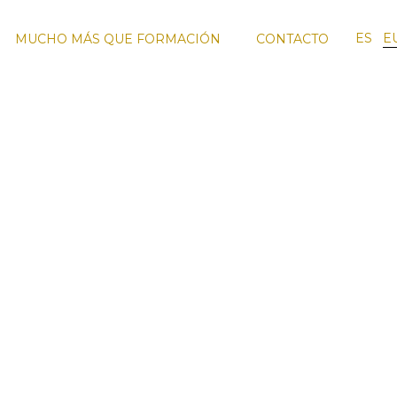
ES
E
MUCHO MÁS QUE FORMACIÓN
CONTACTO
RO
FORMACIÓN
VIAJES DE
EQUIPO
SMO
ENOTURISMO
FORMACIÓN
DOCENTE