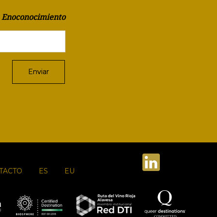
a Enoconocimiento
TACTO
ES
EU