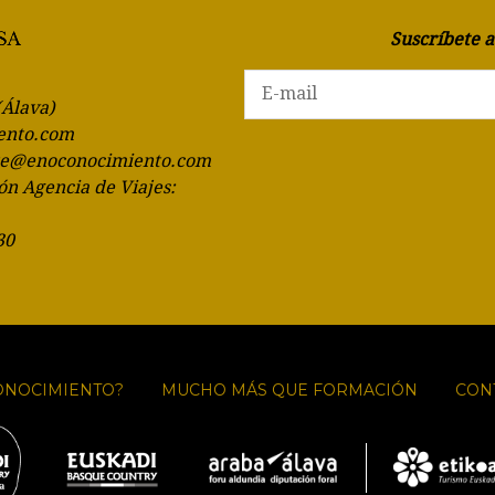
Suscríbete 
(Álava)
ento.com
te@enoconocimiento.com
ón Agencia de Viajes:
30
ONOCIMIENTO?
MUCHO MÁS QUE FORMACIÓN
CON