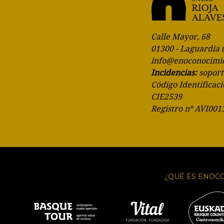
Calle Mayor, 68
01300 - Laguardia 
info@enoconocimi
Incidencias:
sopor
Código Identificaci
CIE2539
Registro nº AVI001
¿QUÉ ES ENOC