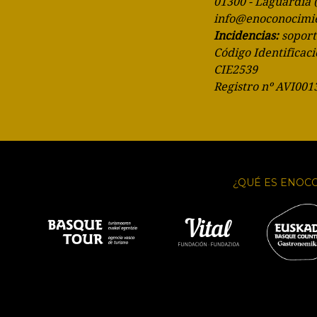
01300 - Laguardia 
info@enoconocimi
Incidencias:
sopor
Código Identificaci
CIE2539
Registro nº AVI001
¿QUÉ ES ENOC