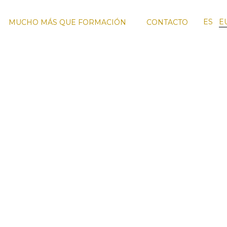
ES
E
MUCHO MÁS QUE FORMACIÓN
CONTACTO
RO
FORMACIÓN
VIAJES DE
EQUIPO
SMO
ENOTURISMO
FORMACIÓN
DOCENTE