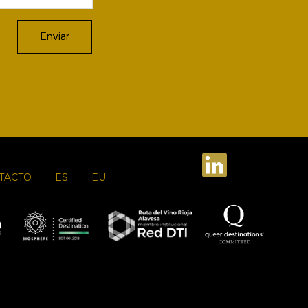
TACTO
ES
EU