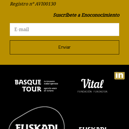
Registro nº AVI00130
Suscríbete a Enoconocimiento