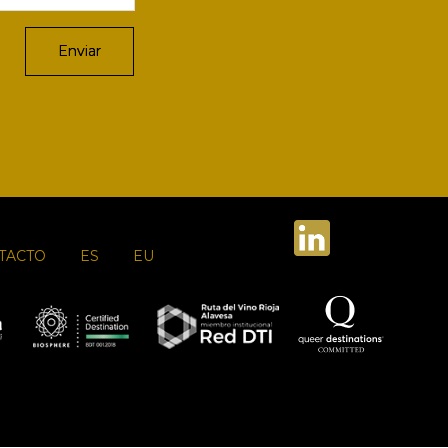
TACTO
ES
EU