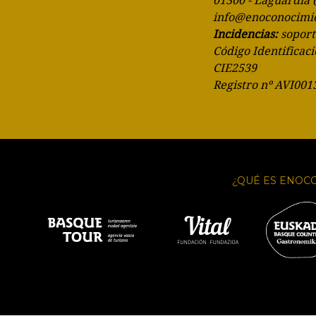
01300 - Laguardia 
info@enoconocimi
Incidencias:
sopor
Código Identificaci
CIE2539
Registro nº AVI001
¿QUÉ ES ENOC