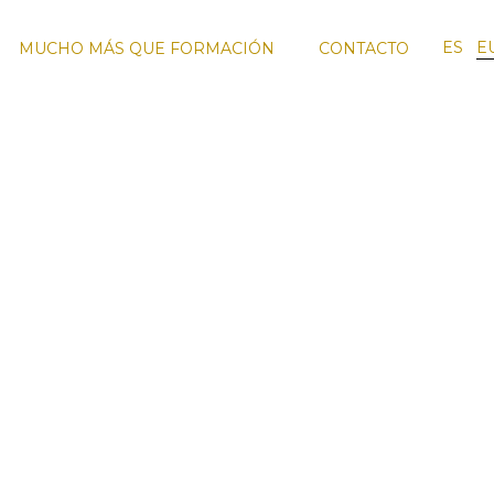
ES
E
MUCHO MÁS QUE FORMACIÓN
CONTACTO
RO
FORMACIÓN
VIAJES DE
EQUIPO
SMO
ENOTURISMO
FORMACIÓN
DOCENTE